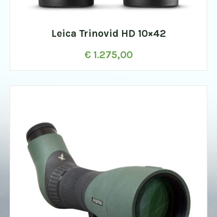
Leica Trinovid HD 10×42
€
1.275,00