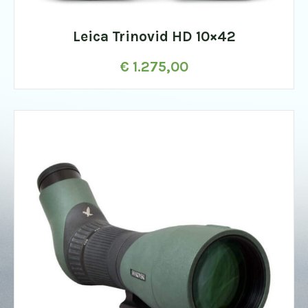
Leica Trinovid HD 10×42
€
1.275,00