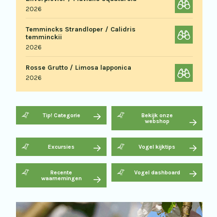
2026
Temmincks Strandloper / Calidris
temminckii
2026
Rosse Grutto / Limosa lapponica
2026
Tip! Categorie
Bekijk onze
webshop
Excursies
Vogel kijktips
Recente
Vogel dashboard
waarnemingen