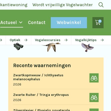
akantiewoning
Wordt vrijwillige Vogelwachter
0
Webwinkel
Actueel
Contact
Optiek
Vogelexcursies
Vogelkijktips
Recente waarnemingen
Zwartkopmeeuw / Ichthyaetus
melanocephalus
2026
Zwarte Ruiter / Tringa erythropus
2026
Zilverplevier / Pluvialis squatarola