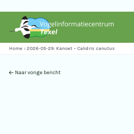
Home
2026-05-29: Kanoet – Calidris canutus
Naar vorige bericht