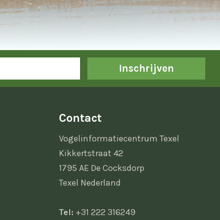
Inschrijven
Contact
Vogelinformatiecentrum Texel
Kikkertstraat 42
1795 AE De Cocksdorp
Texel Nederland
Tel:
+31 222 316249