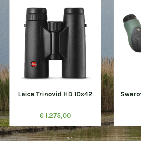
Leica Trinovid HD 10×42
Swaro
€
1.275,00