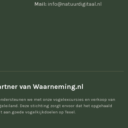
Mail:
info@natuurdigitaal.nl
rtner van Waarneming.nl
ondersteunen we met onze vogelexcursies en verkoop van
geleiland. Deze stichting zorgt ervoor dat het opgehaald
t aan goede vogelkijkdoelen op Texel.