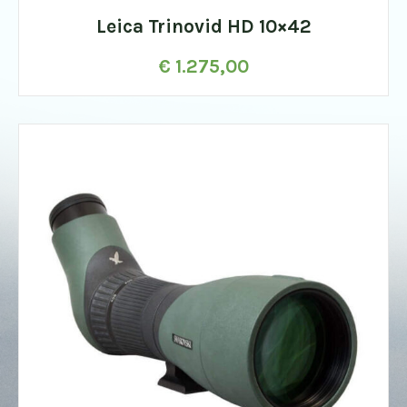
Leica Trinovid HD 10×42
€
1.275,00