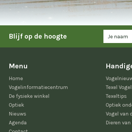
Blijf op de hoogte
Menu
Handige
Home
Vogelnieu
Vogelinformatiecentrum
Texel Vogel
De fysieke winkel
Texeltips
Optiek
Optiek ond
Nieuws
Vogel van
Agenda
Dieren van
Contact