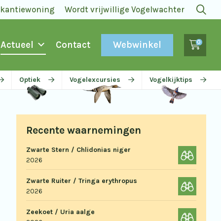
akantiewoning
Wordt vrijwillige Vogelwachter
0
Webwinkel
Actueel
Contact
Optiek
Vogelexcursies
Vogelkijktips
Recente waarnemingen
Zwarte Stern / Chlidonias niger
2026
Zwarte Ruiter / Tringa erythropus
2026
Zeekoet / Uria aalge