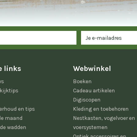
 links
Webwinkel
ws
Boeken
kijktips
Cadeau artikelen
Digiscopen
erhoud en tips
Kleding en toebehoren
 de maand
Nestkasten, vogelvoer en
 de wadden
voersystemen
Optiek accessoires en