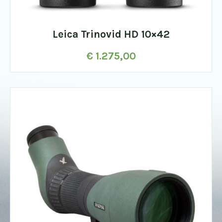
Leica Trinovid HD 10×42
€
1.275,00