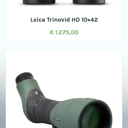
Leica Trinovid HD 10×42
€
1.275,00