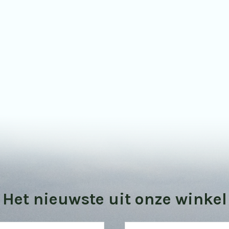
Bekijk onze vogel kijktips
Het nieuwste uit onze winkel