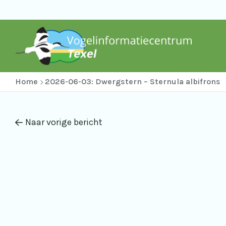
Home
2026-06-03: Dwergstern – Sternula albifrons
Naar vorige bericht