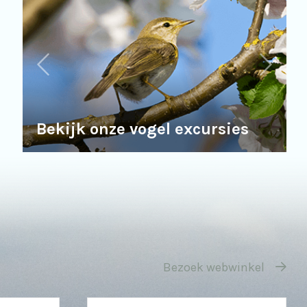
Bekijk onze vogel excursies
Bezoek webwinkel