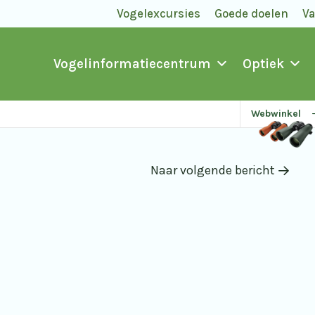
Vogelexcursies
Goede doelen
V
Vogelinformatiecentrum
Optiek
Webwinkel
Naar volgende bericht