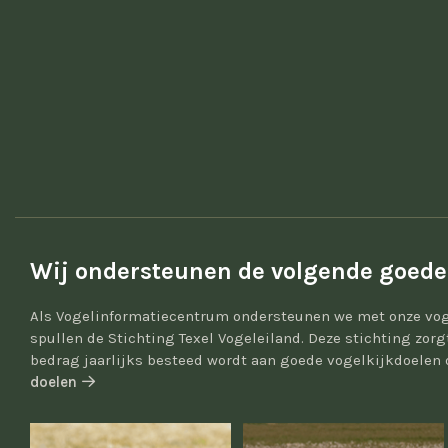
Wij ondersteunen de volgende goede
Als Vogelinformatiecentrum ondersteunen we met onze vog
spullen de Stichting Texel Vogeleiland. Deze stichting zor
bedrag jaarlijks besteed wordt aan goede vogelkijkdoelen 
doelen