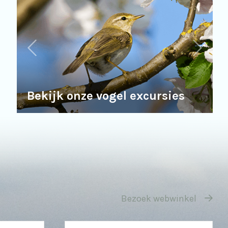
Bekijk onze vogel excursies
Bezoek webwinkel