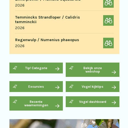
2026
Temmincks Strandloper / Calidris
temminckii
2026
Regenwulp / Numenius phaeopus
2026
Tip! Categorie
Bekijk onze
webshop
Excursies
Vogel kijktips
Recente
Vogel dashboard
waarnemingen