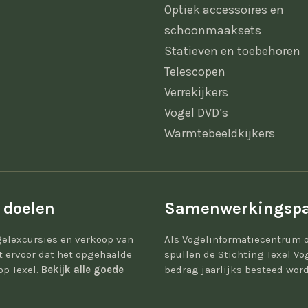
Optiek accessoires en
schoonmaaksets
Statieven en toebehoren
Telescopen
Verrekijkers
Vogel DVD’s
Warmtebeeldkijkers
 doelen
Samenwerkingspa
elexcursies en verkoop van
Als Vogelinformatiecentrum 
gt ervoor dat het opgehaalde
spullen de Stichting Texel Vo
op Texel.
Bekijk alle goede
bedrag jaarlijks besteed word