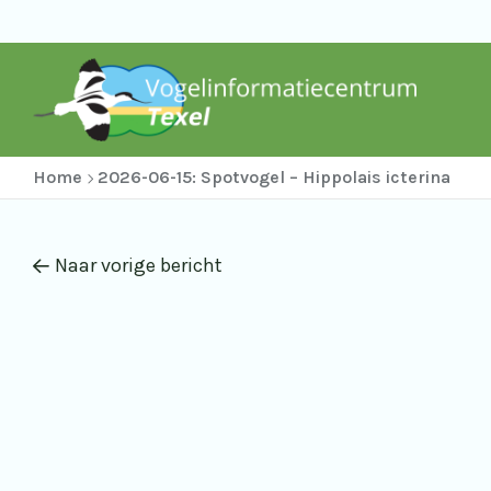
Home
2026-06-15: Spotvogel – Hippolais icterina
Naar vorige bericht