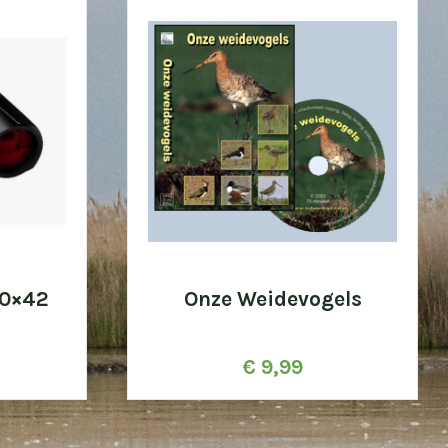
10×42
Onze Weidevogels
€
9,99