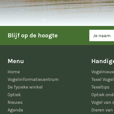
Blijf op de hoogte
Menu
Handige
Home
Vogelnieu
Vogelinformatiecentrum
Texel Vogel
De fysieke winkel
Texeltips
Optiek
Optiek ond
Nieuws
Vogel van
Agenda
Dieren van