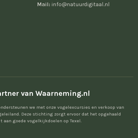
Mail:
info@natuurdigitaal.nl
rtner van Waarneming.nl
ondersteunen we met onze vogelexcursies en verkoop van
geleiland. Deze stichting zorgt ervoor dat het opgehaald
t aan goede vogelkijkdoelen op Texel.