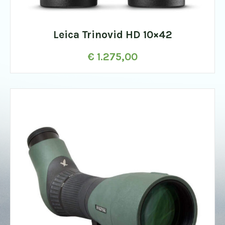
Leica Trinovid HD 10×42
€
1.275,00