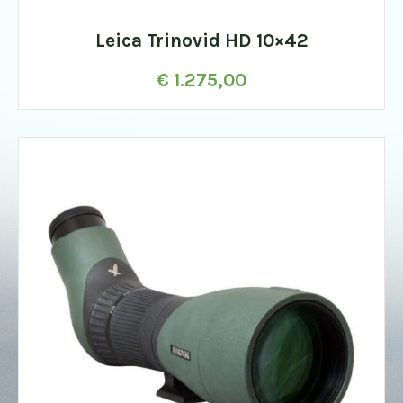
Leica Trinovid HD 10×42
€
1.275,00