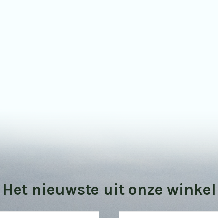
Bekijk onze vogel kijktips
Het nieuwste uit onze winkel