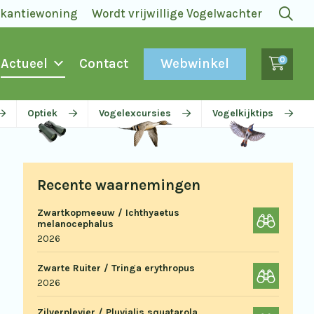
akantiewoning
Wordt vrijwillige Vogelwachter
0
Webwinkel
Actueel
Contact
Optiek
Vogelexcursies
Vogelkijktips
Recente waarnemingen
Zwartkopmeeuw / Ichthyaetus
melanocephalus
2026
Zwarte Ruiter / Tringa erythropus
2026
Zilverplevier / Pluvialis squatarola