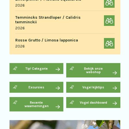
2026
Temmincks Strandloper / Calidris
temminckii
2026
Rosse Grutto / Limosa lapponica
2026
Tip! Categorie
Bekijk onze
webshop
Excursies
Vogel kijktips
Recente
Vogel dashboard
waarnemingen