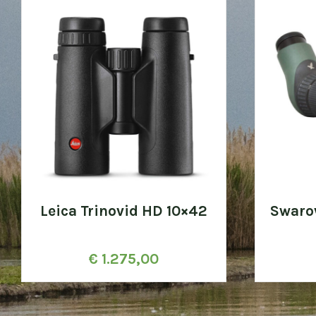
Leica Trinovid HD 10×42
Swaro
€
1.275,00