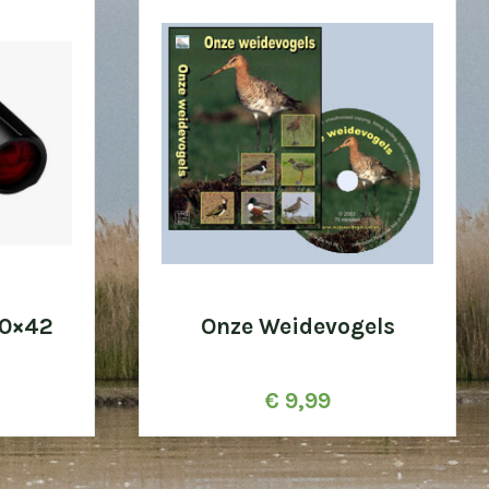
10×42
Onze Weidevogels
€
9,99