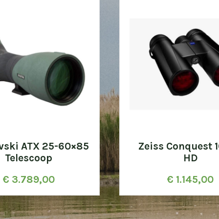
vski ATX 25-60×85
Zeiss Conquest 
Telescoop
HD
€
3.789,00
€
1.145,00