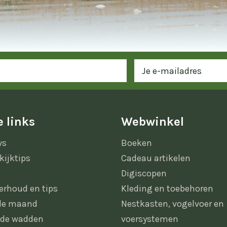
 links
Webwinkel
ws
Boeken
kijktips
Cadeau artikelen
Digiscopen
erhoud en tips
Kleding en toebehoren
 de maand
Nestkasten, vogelvoer en
 de wadden
voersystemen