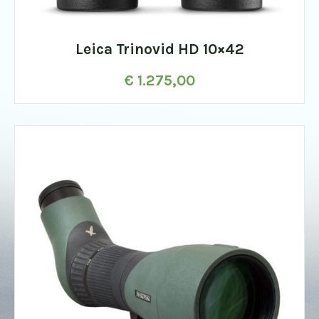
Leica Trinovid HD 10×42
€
1.275,00