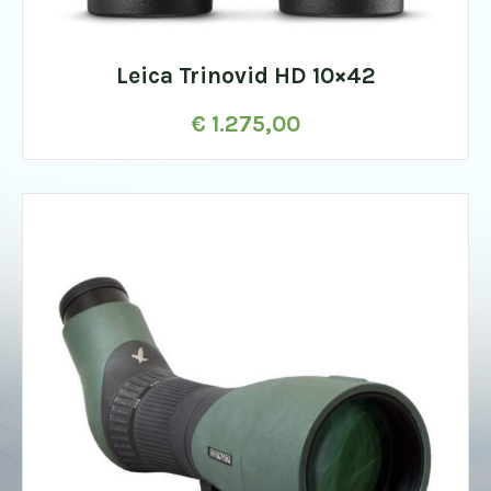
Leica Trinovid HD 10×42
€
1.275,00