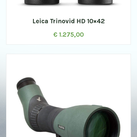
Leica Trinovid HD 10×42
€
1.275,00