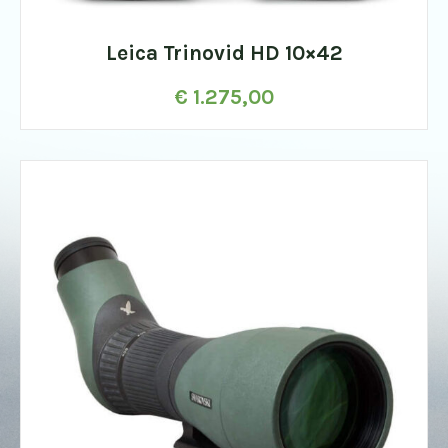
Leica Trinovid HD 10×42
€
1.275,00