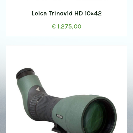
Leica Trinovid HD 10×42
€
1.275,00