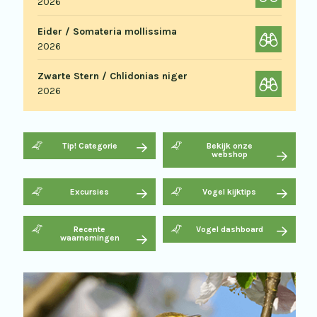
2026
Eider / Somateria mollissima
2026
Zwarte Stern / Chlidonias niger
2026
Tip! Categorie
Bekijk onze
webshop
Excursies
Vogel kijktips
Recente
Vogel dashboard
waarnemingen