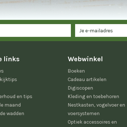
 links
Webwinkel
ws
Boeken
kijktips
Cadeau artikelen
Digiscopen
erhoud en tips
Kleding en toebehoren
 de maand
Nestkasten, vogelvoer en
 de wadden
voersystemen
Optiek accessoires en