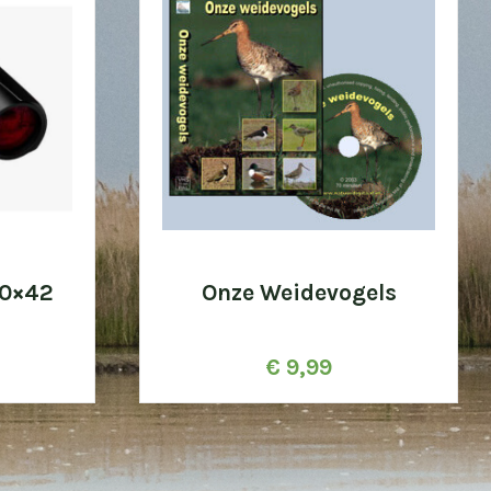
10×42
Onze Weidevogels
€
9,99