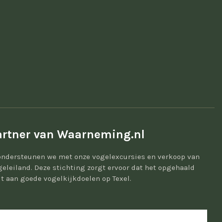
rtner van Waarneming.nl
ondersteunen we met onze vogelexcursies en verkoop van
geleiland. Deze stichting zorgt ervoor dat het opgehaald
t aan goede vogelkijkdoelen op Texel.