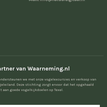
rtner van Waarneming.nl
ondersteunen we met onze vogelexcursies en verkoop van
geleiland. Deze stichting zorgt ervoor dat het opgehaald
t aan goede vogelkijkdoelen op Texel.