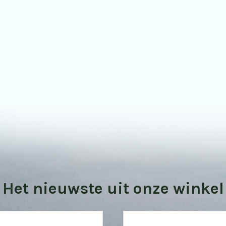
Bekijk onze vogel kijktips
Het nieuwste uit onze winkel