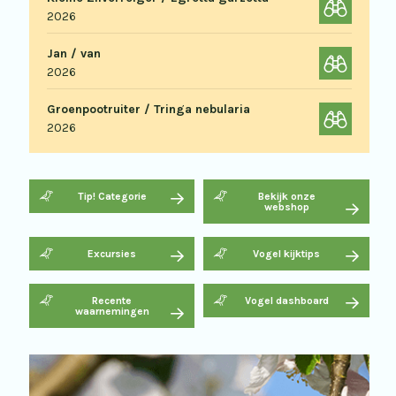
2026
Jan / van
2026
Groenpootruiter / Tringa nebularia
2026
Tip! Categorie
Bekijk onze
webshop
Excursies
Vogel kijktips
Recente
Vogel dashboard
waarnemingen