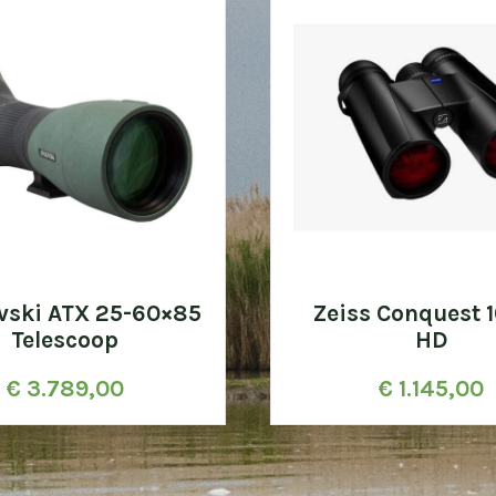
vski ATX 25-60×85
Zeiss Conquest 
Telescoop
HD
€
3.789,00
€
1.145,00