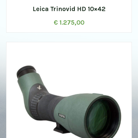
Leica Trinovid HD 10×42
€
1.275,00