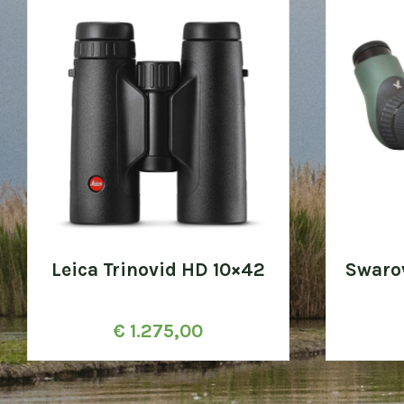
Leica Trinovid HD 10×42
Swaro
€
1.275,00