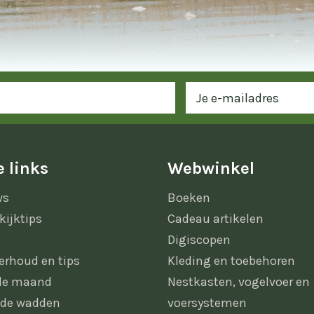
 links
Webwinkel
ws
Boeken
kijktips
Cadeau artikelen
Digiscopen
erhoud en tips
Kleding en toebehoren
 de maand
Nestkasten, vogelvoer en
 de wadden
voersystemen