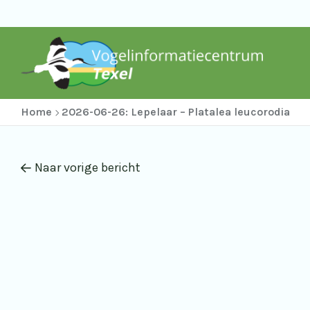
Home
2026-06-26: Lepelaar – Platalea leucorodia
Naar vorige bericht