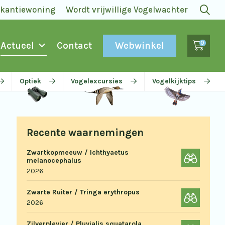
akantiewoning
Wordt vrijwillige Vogelwachter
0
Webwinkel
Actueel
Contact
Optiek
Vogelexcursies
Vogelkijktips
Recente waarnemingen
Zwartkopmeeuw / Ichthyaetus
melanocephalus
2026
Zwarte Ruiter / Tringa erythropus
2026
Zilverplevier / Pluvialis squatarola