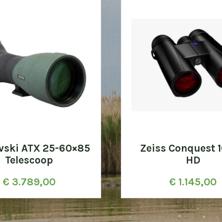
vski ATX 25-60×85
Zeiss Conquest 
Telescoop
HD
€
3.789,00
€
1.145,00