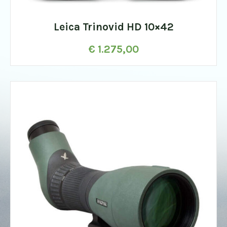
Leica Trinovid HD 10×42
€
1.275,00