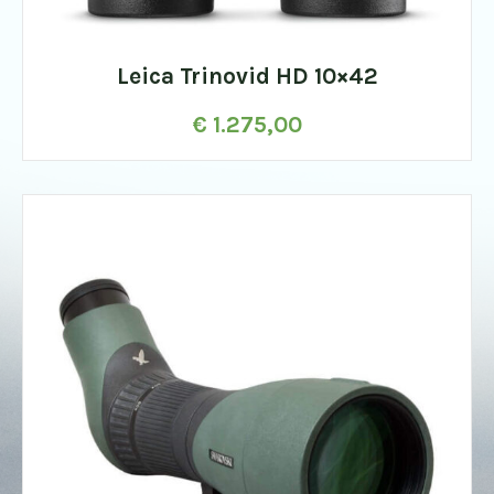
Leica Trinovid HD 10×42
€
1.275,00