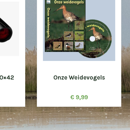
10×42
Onze Weidevogels
€
9,99