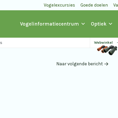
Vogelexcursies
Goede doelen
V
Vogelinformatiecentrum
Optiek
is
Webwinkel
Naar volgende bericht