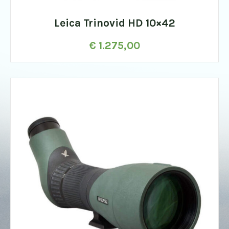
Leica Trinovid HD 10×42
€
1.275,00