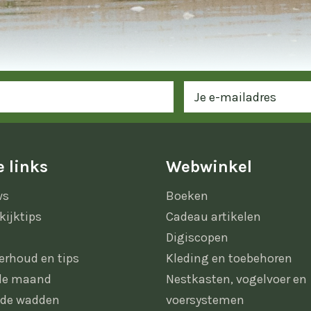
 links
Webwinkel
ws
Boeken
kijktips
Cadeau artikelen
Digiscopen
erhoud en tips
Kleding en toebehoren
 de maand
Nestkasten, vogelvoer en
 de wadden
voersystemen