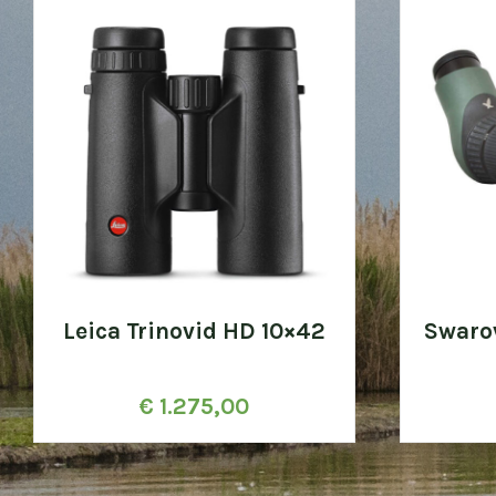
Leica Trinovid HD 10×42
Swaro
€
1.275,00