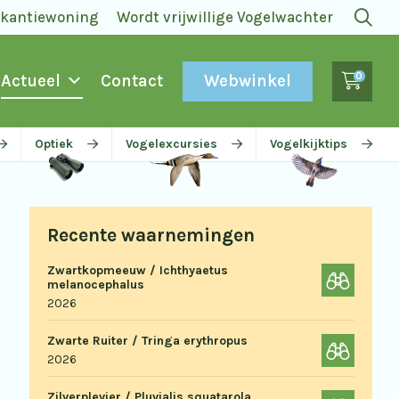
akantiewoning
Wordt vrijwillige Vogelwachter
0
Webwinkel
Actueel
Contact
Optiek
Vogelexcursies
Vogelkijktips
Recente waarnemingen
Zwartkopmeeuw / Ichthyaetus
melanocephalus
2026
Zwarte Ruiter / Tringa erythropus
2026
Zilverplevier / Pluvialis squatarola