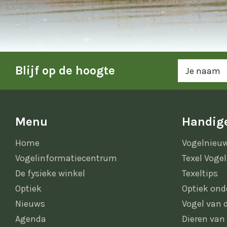
Blijf op de hoogte
Menu
Handige
Home
Vogelnieu
Vogelinformatiecentrum
Texel Vogel
De fysieke winkel
Texeltips
Optiek
Optiek ond
Nieuws
Vogel van
Agenda
Dieren van