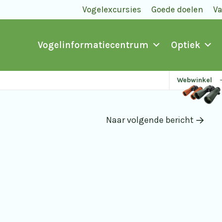
Vogelexcursies
Goede doelen
V
Vogelinformatiecentrum
Optiek
Webwinkel
Naar volgende bericht