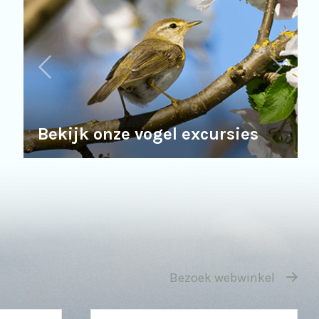
Bekijk onze vogel excursies
Bezoek webwinkel