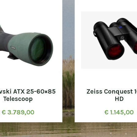
vski ATX 25-60×85
Zeiss Conquest 
Telescoop
HD
€
3.789,00
€
1.145,00