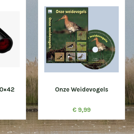
10×42
Onze Weidevogels
€
9,99