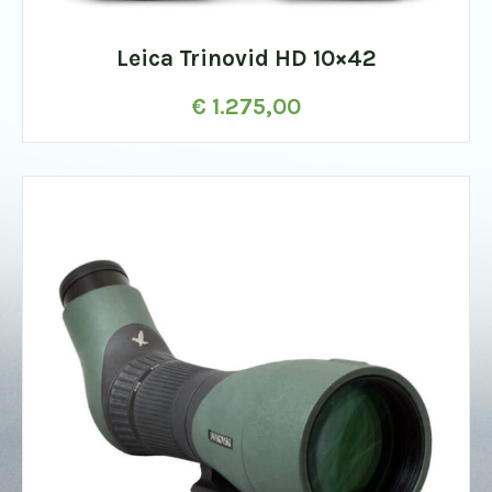
Leica Trinovid HD 10×42
€
1.275,00