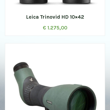
Leica Trinovid HD 10×42
€
1.275,00