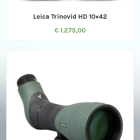
Leica Trinovid HD 10×42
€
1.275,00