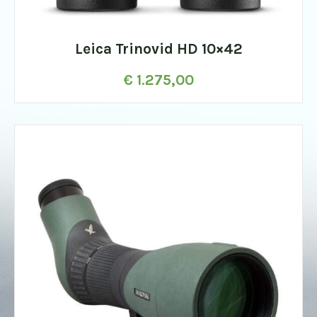
Leica Trinovid HD 10×42
€
1.275,00