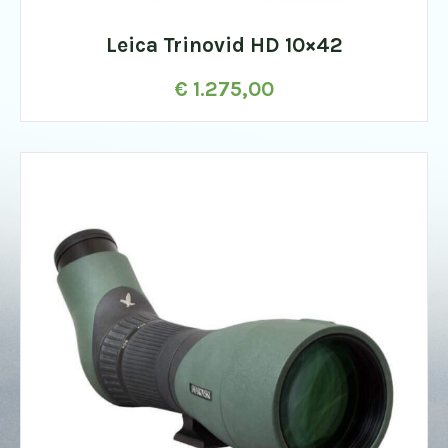
Leica Trinovid HD 10×42
€
1.275,00