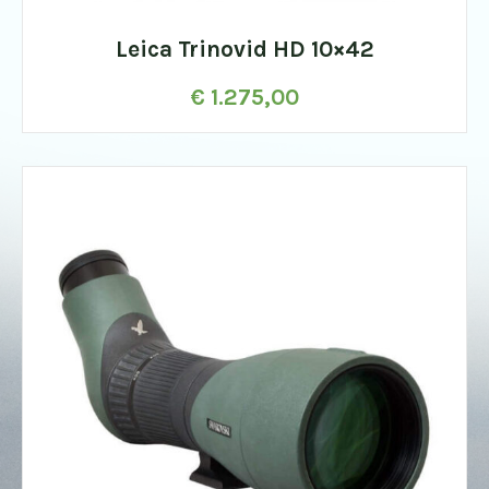
Leica Trinovid HD 10×42
€
1.275,00