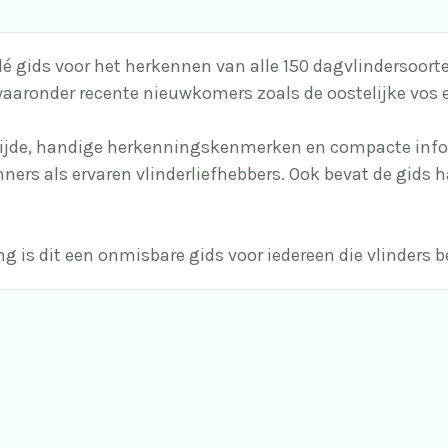
dé gids voor het herkennen van alle 150 dagvlindersoor
waaronder recente nieuwkomers zoals de oostelijke vos 
zijde, handige herkenningskenmerken en compacte inform
nners als ervaren vlinderliefhebbers. Ook bevat de gid
ing
is dit een onmisbare gids voor iedereen die vlinders b