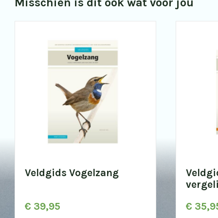
Misschien is dit ook wat voor jou
Veldgids Vogelzang
Veldgi
vergel
€
39,95
€
35,9