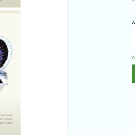
A
V
d
q
O