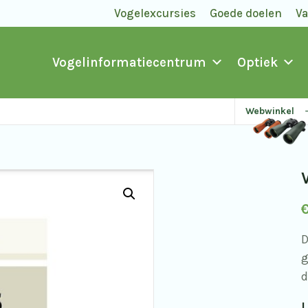
Vogelexcursies
Goede doelen
V
Vogelinformatiecentrum
Optiek
Webwinkel
D
g
d
L