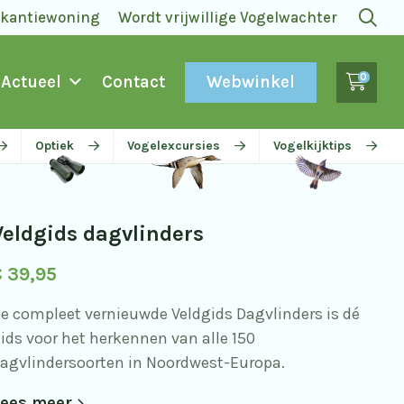
akantiewoning
Wordt vrijwillige Vogelwachter
0
Webwinkel
Actueel
Contact
Optiek
Vogelexcursies
Vogelkijktips
Veldgids dagvlinders
€
39,95
e compleet vernieuwde Veldgids Dagvlinders is dé
ids voor het herkennen van alle 150
agvlindersoorten in Noordwest-Europa.
ees meer