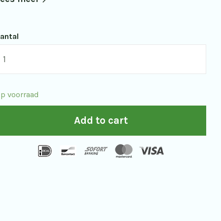
antal
eldgids
agvlinders
uantity
p voorraad
Add to cart