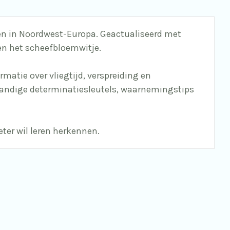
ten in Noordwest-Europa. Geactualiseerd met
en het scheefbloemwitje.
atie over vliegtijd, verspreiding en
s handige determinatiesleutels, waarnemingstips
eter wil leren herkennen.