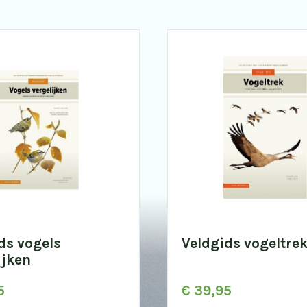
ds vogels
Veldgids vogeltre
ijken
5
€
39,95