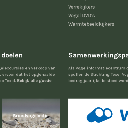
Verrekijkers
Vogel DVD’s
Warmtebeeldkijkers
 doelen
Samenwerkingspa
elexcursies en verkoop van
Als Vogelinformatiecentrum 
gt ervoor dat het opgehaalde
spullen de Stichting Texel Vo
op Texel.
Bekijk alle goede
bedrag jaarlijks besteed word
Broedvogelactie