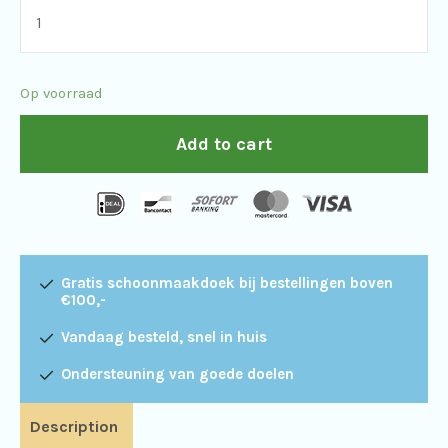
Swarovski
VPA-
2
Op voorraad
Variabele
Telefoon
Add to cart
Adapter
quantity
Gratis schoonmaakdoek bij bestellingen boven
€100,-
Vandaag besteld, snel in huis
Ondersteuning van goede doelen
Description