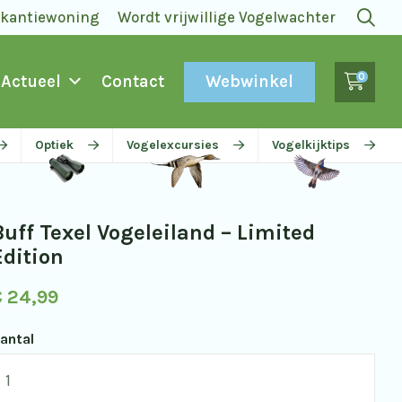
akantiewoning
Wordt vrijwillige Vogelwachter
0
Webwinkel
Actueel
Contact
Optiek
Vogelexcursies
Vogelkijktips
Buff Texel Vogeleiland – Limited
Edition
€
24,99
antal
uff
exel