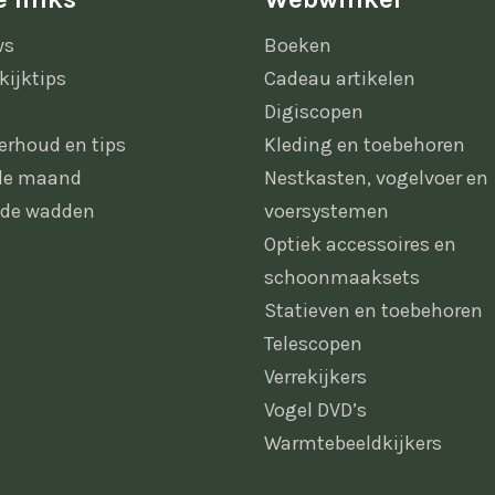
ws
Boeken
kijktips
Cadeau artikelen
Digiscopen
erhoud en tips
Kleding en toebehoren
 de maand
Nestkasten, vogelvoer en
 de wadden
voersystemen
Optiek accessoires en
schoonmaaksets
Statieven en toebehoren
Telescopen
Verrekijkers
Vogel DVD’s
Warmtebeeldkijkers