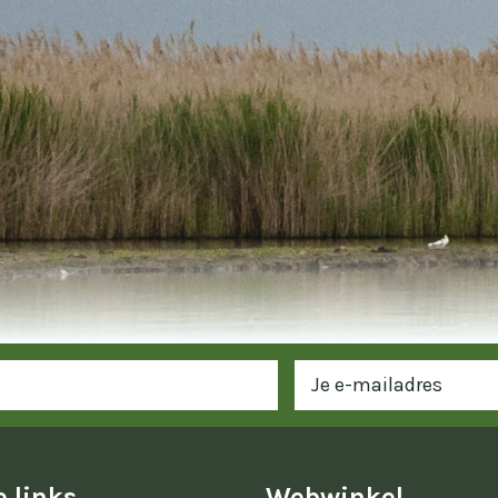
 links
Webwinkel