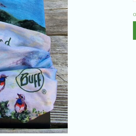
V
O
-
L
E
q