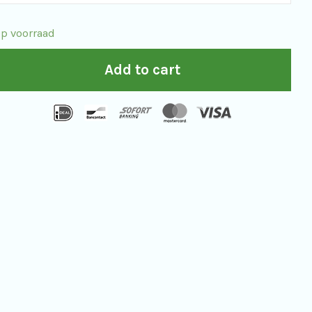
ogeleiland
p voorraad
imited
Add to cart
dition
uantity