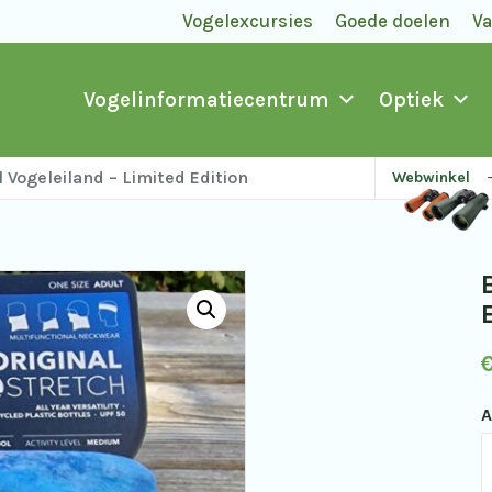
Vogelexcursies
Goede doelen
V
Vogelinformatiecentrum
Optiek
l Vogeleiland – Limited Edition
Webwinkel
A
B
T