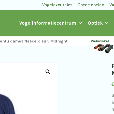
Vogelexcursies
Goede doelen
V
Vogelinformatiecentrum
Optiek
entu dames fleece Kleur: Midnight
Webwinkel
S
a
m