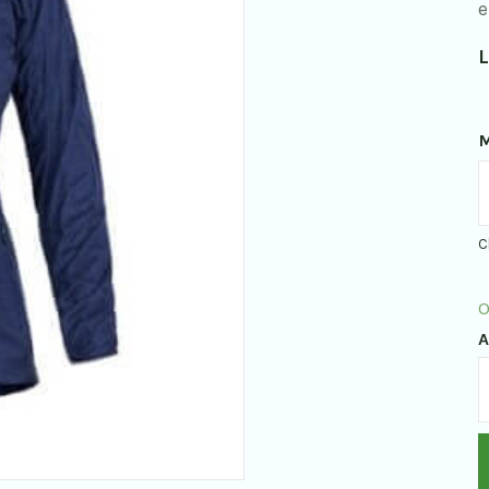
e
L
C
O
A
P
B
d
f