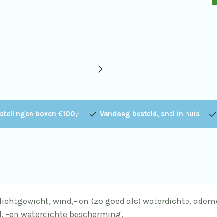
K
M
q
stellingen boven €100,-
Vandaag besteld, snel in huis
 lichtgewicht, wind,- en (zo goed als) waterdichte, ade
d, -en waterdichte bescherming.