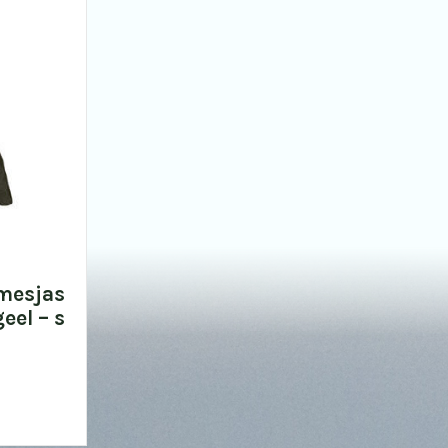
mesjas
eel – s