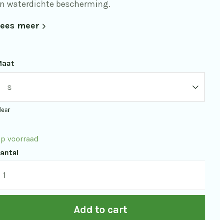
n waterdichte bescherming.
ees meer
Maat
lear
p voorraad
antal
áramo
entu
ames
Add to cart
leece