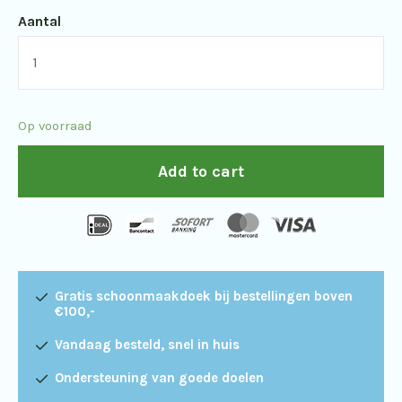
Aantal
Swarovski
TLS
APO
Op voorraad
Telefoto
Lens
Add to cart
System
voor
ATX/STX
23mm
Gratis schoonmaakdoek bij bestellingen boven
quantity
€100,-
Vandaag besteld, snel in huis
Ondersteuning van goede doelen