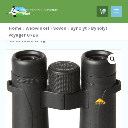
0
Home
Webwinkel
Sovon
Bynolyt
Bynolyt
Voyager 8×26
Ga een stap terug