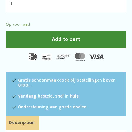
Voyager
8x26
Op voorraad
quantity
Add to cart
Gratis schoonmaakdoek bij bestellingen boven
€100,-
Vandaag besteld, snel in huis
Ondersteuning van goede doelen
Description