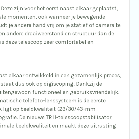
eze zijn voor het eerst naast elkaar geplaatst,
ciale momenten, ook wanneer je bewegende
dt je andere hand vrij om je statief of camera te
 een andere draaiweerstand en structuur dan de
s deze telescoop zeer comfortabel en
aast elkaar ontwikkeld in een gezamenlijk proces,
staat dus ook op digiscoping. Dankzij de
buitengewoon functioneel en gebruiksvriendelijk.
tische telefoto-lenssysteem is de eerste
k ligt op beeldkwaliteit (23/30/43-mm
rafie. De nieuwe TR II-telescoopstabilisator,
ptimale beeldkwaliteit en maakt deze uitrusting