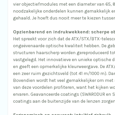
vier objectiefmodules met een diameter van 65, 
noodzakelijke onderdelen kunnen gemakkelijk e
gehaald. Je hoeft dus nooit meer te kiezen tusse
Opzienbarend en indrukwekkend: scherpe ob
Het spreekt voor zich dat de ATX/STX/BTX-telesc
ongeëvenaarde optische kwaliteit hebben. De gebru
structuren haarscherp worden gereproduceerd tot 
vastgelegd. Het innovatieve en unieke optische d
en geeft een opmerkelijke kleurweergave. De AT
een zeer ruim gezichtsveld (tot 41 m/1000 m). Dan
Bovendien wordt het veel gemakkelijker om met 
van deze voordelen profiteren, want het kijken w
ervaren. Geavanceerde coatings (
SWARODUR
en S
coatings aan de buitenzijde van de lenzen zorge
Ergonomisch en accuraat: intuïtief gebruik