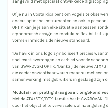
aangevuld met speciaal ontwikkelde digiscoping
Of je nu in Costa Rica bent om vogels te observer
andere optische instrumenten en ook je persoonl
OPTIK kan je je aan elke situatie aanpassen zonde
ergonomisch design en modulaire flexibiliteit z
vormen inmiddels de nieuwe standaard.
‘De havik in ons logo symboliseert precies waar 
snel reactievermogen en eerbied voor de schoonhe
van SWAROVSKI OPTIK. ‘Dankzij de nieuwe ATX/STX
die eerder onzichtbaar waren maar nu met een on
samenwerking met gebruikers in geslaagd zijn de
Modulair en prettig draagbaar: ongekend vee
Met de ATX/STX/BTX-familie heeft SWAROVSKI OPT
door het objectief te verwisselen, al naar gelang