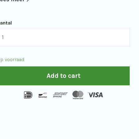
antal
warovski
TX
5x95
p voorraad
elescoop
uantity
Add to cart