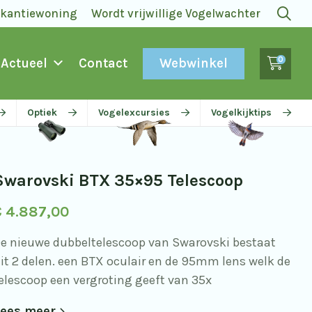
akantiewoning
Wordt vrijwillige Vogelwachter
0
Webwinkel
Actueel
Contact
Optiek
Vogelexcursies
Vogelkijktips
Swarovski BTX 35×95 Telescoop
€
4.887,00
e nieuwe dubbeltelescoop van Swarovski bestaat
it 2 delen. een BTX oculair en de 95mm lens welk de
elescoop een vergroting geeft van 35x
ees meer