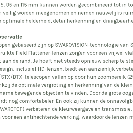
85, 95 en 115 mm kunnen worden gecombineerd tot in tot
n veilig worden meegenomen en nemen nauwelijks ruimt
n optimale helderheid, detailherkenning en draagbaarhe
servatie
open gebaseerd zijn op
SWAROVISION
-technologie van 
ikte Field Flattener-lenzen zorgen voor een vrijwel vlak 
aan de rand. Je hoeft niet steeds opnieuw scherp te ste
esign, inclusief
HD
-lenzen, biedt een aanzienlijk verbete
X/STX/BTX-telescopen vallen op door hun zoombereik (2
kzij de optimale vergroting en herkenning van de kleins
name bewegende objecten te vinden. Door de grote ooga
ordt nog comfortabeler. En ook zij kunnen de onnavolgb
WAROTOP) verbeteren de kleurweergave en transmissie,
n voor een antihechtende werking, waardoor de lenzen m