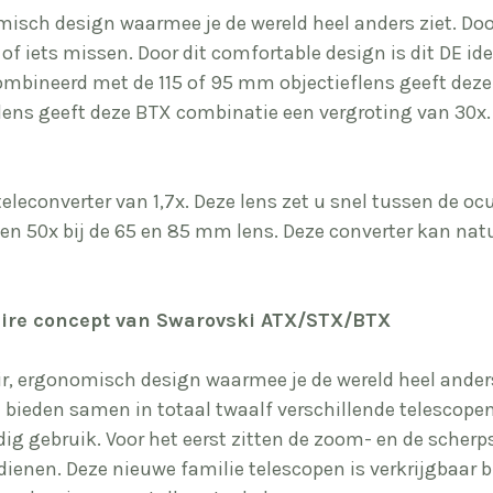
sch design waarmee je de wereld heel anders ziet. Door
f iets missen. Door dit comfortable design is dit DE id
ombineerd met de 115 of 95 mm objectieflens geeft deze
ns geeft deze BTX combinatie een vergroting van 30x.
 teleconverter van 1,7x. Deze lens zet u snel tussen de 
en 50x bij de 65 en 85 mm lens. Deze converter kan nat
laire concept van Swarovski ATX/STX/BTX
ergonomisch design waarmee je de wereld heel anders z
 bieden samen in totaal twaalf verschillende telescopen,
gebruik. Voor het eerst zitten de zoom- en de scherpst
dienen. Deze nieuwe familie telescopen is verkrijgbaar b