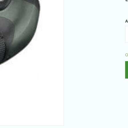
A
S
B
3
O
T
q