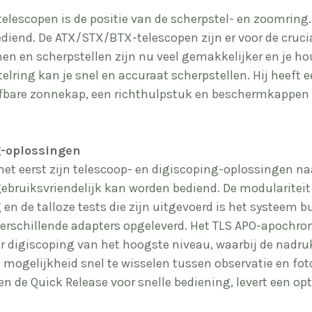
escopen is de positie van de scherpstel- en zoomring. D
diend. De ATX/STX/BTX-telescopen zijn er voor de cru
en en scherpstellen zijn nu veel gemakkelijker en je hou
elring kan je snel en accuraat scherpstellen. Hij heeft
fbare zonnekap, een richthulpstuk en beschermkappen i
g-oplossingen
 het eerst zijn telescoop- en digiscoping-oplossingen n
bruiksvriendelijk kan worden bediend. De modulariteit 
en de talloze tests die zijn uitgevoerd is het systeem 
verschillende adapters opgeleverd. Het
TLS
APO-apochroma
r digiscoping van het hoogste niveau, waarbij de nadru
mogelijkheid snel te wisselen tussen observatie en fotog
en de Quick Release voor snelle bediening, levert een o