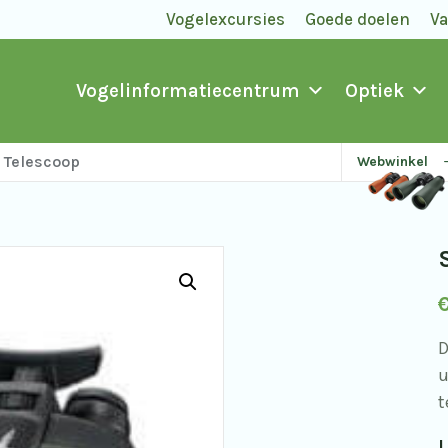
Vogelexcursies
Goede doelen
V
Vogelinformatiecentrum
Optiek
 Telescoop
Webwinkel
D
u
t
L