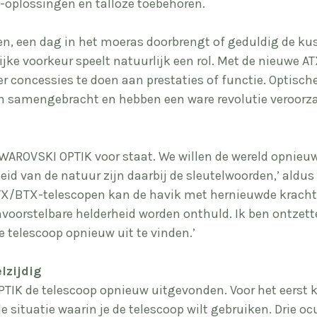
-oplossingen en talloze toebehoren.
en, een dag in het moeras doorbrengt of geduldig de kustl
ijke voorkeur speelt natuurlijk een rol. Met de nieuw
r concessies te doen aan prestaties of functie. Optische
ijn samengebracht en hebben een ware revolutie veroorza
SWAROVSKI OPTIK voor staat. We willen de wereld opnieu
id van de natuur zijn daarbij de sleutelwoorden,’ aldus
/BTX-telescopen kan de havik met hernieuwde kracht zi
voorstelbare helderheid worden onthuld. Ik ben ontzett
 telescoop opnieuw uit te vinden.’
lzijdig
IK de telescoop opnieuw uitgevonden. Voor het eerst ka
 de situatie waarin je de telescoop wilt gebruiken. Drie 