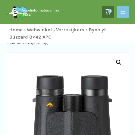
0
Home
Webwinkel
Verrekijkers
Bynolyt
Buzzard 8×42 APO
Ga een stap terug