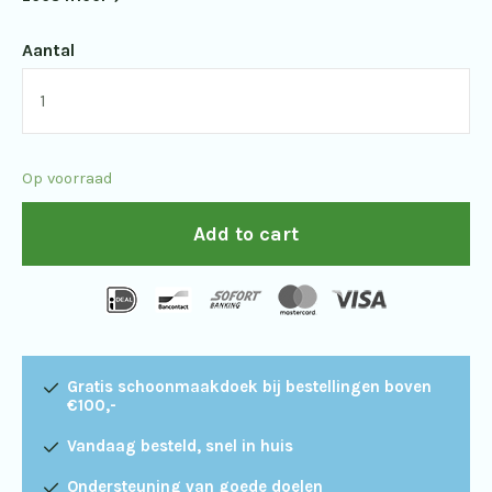
Aantal
Opticron
Oregon
4
Op voorraad
PC
Oasis
Add to cart
10x42
quantity
Gratis schoonmaakdoek bij bestellingen boven
€100,-
Vandaag besteld, snel in huis
Ondersteuning van goede doelen