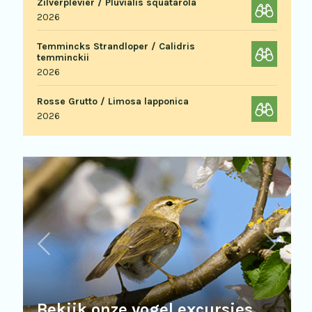
Zilverplevier / Pluvialis squatarola
2026
Temmincks Strandloper / Calidris
temminckii
2026
Rosse Grutto / Limosa lapponica
2026
Bekijk onze vogel excursies