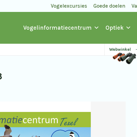
Vogelexcursies
Goede doelen
V
Vogelinformatiecentrum
Optiek
Webwinkel
3