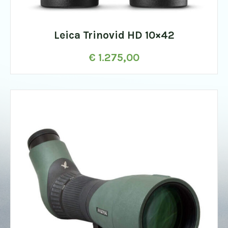
Leica Trinovid HD 10×42
€
1.275,00