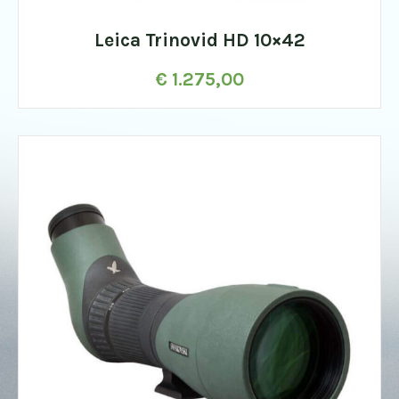
Leica Trinovid HD 10×42
€
1.275,00