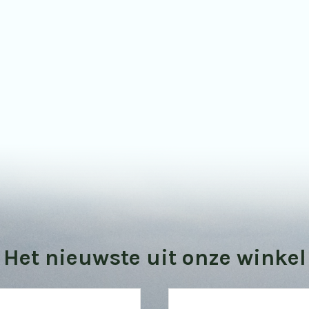
Bekijk onze vogel kijktips
Het nieuwste uit onze winkel