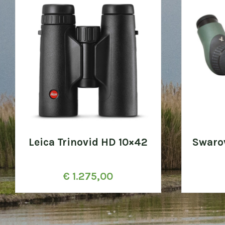
Leica Trinovid HD 10×42
Swaro
€
1.275,00