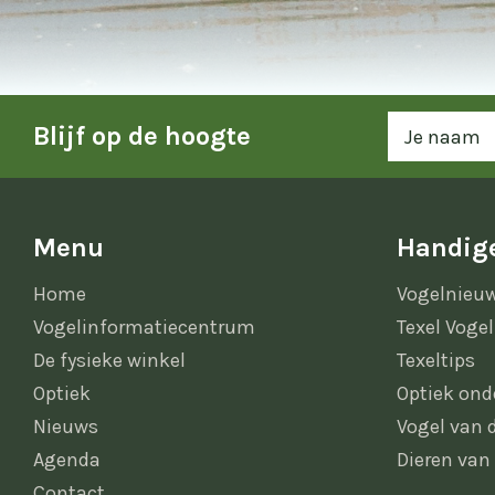
Blijf op de hoogte
Menu
Handige
Home
Vogelnieu
Vogelinformatiecentrum
Texel Vogel
De fysieke winkel
Texeltips
Optiek
Optiek ond
Nieuws
Vogel van
Agenda
Dieren van
Contact