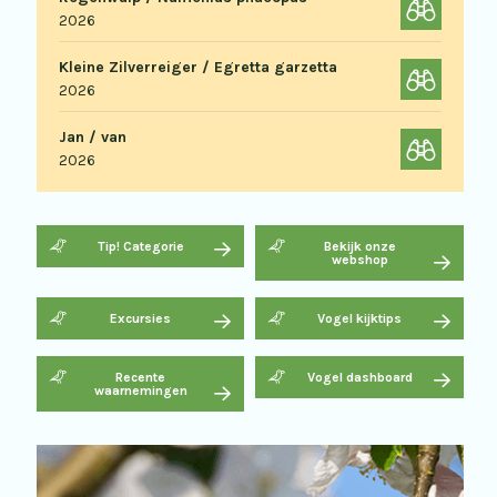
2026
Kleine Zilverreiger / Egretta garzetta
2026
Jan / van
2026
Tip! Categorie
Bekijk onze
webshop
Excursies
Vogel kijktips
Recente
Vogel dashboard
waarnemingen