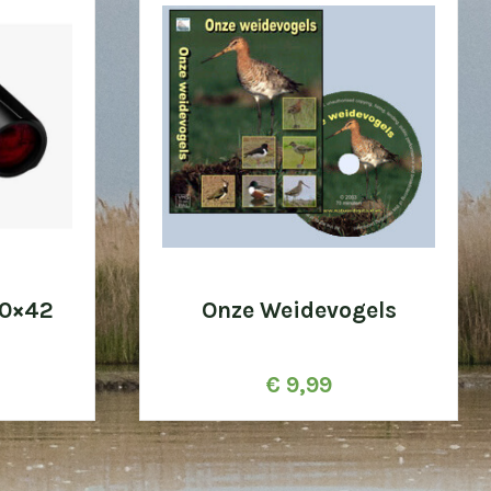
10×42
Onze Weidevogels
€
9,99