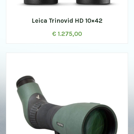
Leica Trinovid HD 10×42
€
1.275,00