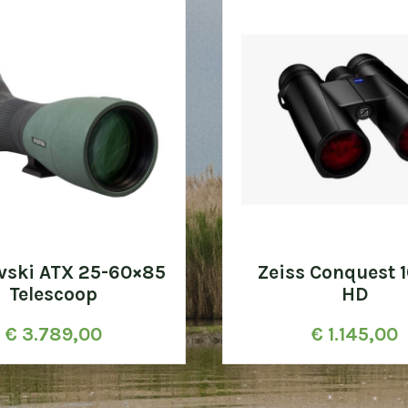
vski ATX 25-60×85
Zeiss Conquest 
Telescoop
HD
€
3.789,00
€
1.145,00