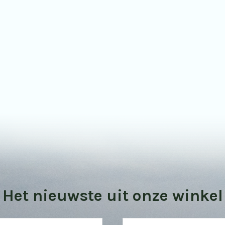
Bekijk onze vogel kijktips
Het nieuwste uit onze winkel