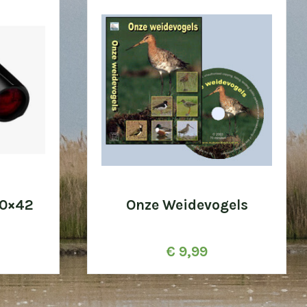
10×42
Onze Weidevogels
€
9,99