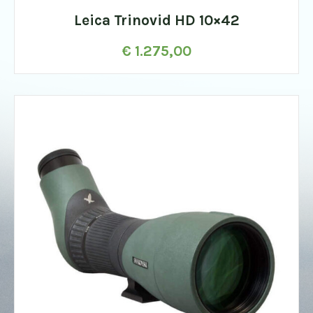
Leica Trinovid HD 10×42
€
1.275,00