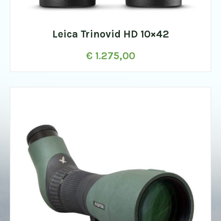
Leica Trinovid HD 10×42
€
1.275,00